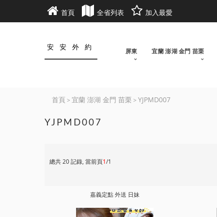
首頁
全省列表
加入最愛
安安外約
屏東
宜蘭 澎湖 金門 苗栗
首頁
宜蘭 澎湖 金門 苗栗
YJPMD007
>
>
YJPMD007
總共 20 記錄, 當前頁
1
/1
嘉義定點 外送 日妹