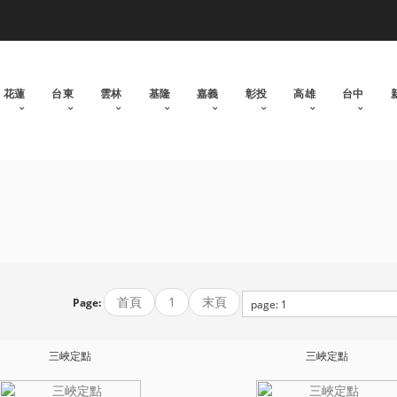
花蓮
台東
雲林
基隆
嘉義
彰投
高雄
台中
首頁
1
末頁
Page:
三峽定點
三峽定點