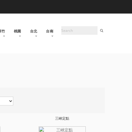
新竹
桃園
台北
台南
三峽定點