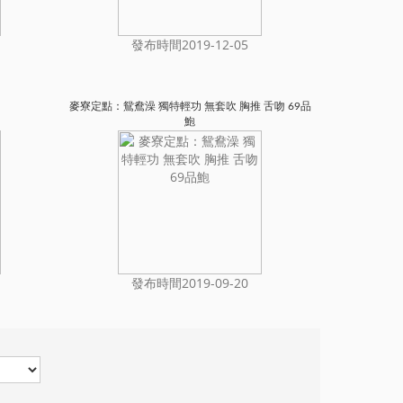
發布時間2019-12-05
麥寮定點：鴛鴦澡 獨特輕功 無套吹 胸推 舌吻 69品
鮑
發布時間2019-09-20