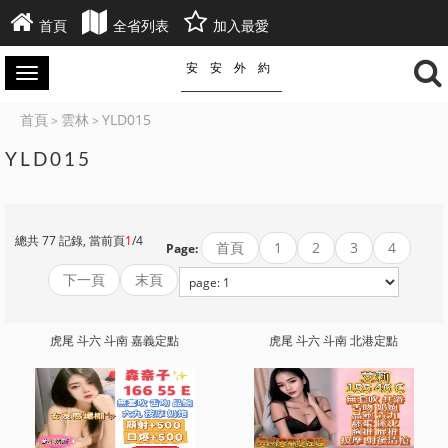
首頁
全省列表
加入最愛
安安外約
首頁
雲林
YLD015
>
>
YLD015
總共 77 記錄, 當前頁
1
/4
首頁
1
2
3
4
Page:
下一頁
末頁
虎尾 斗六 斗南 嘉義定點
虎尾 斗六 斗南 北港定點