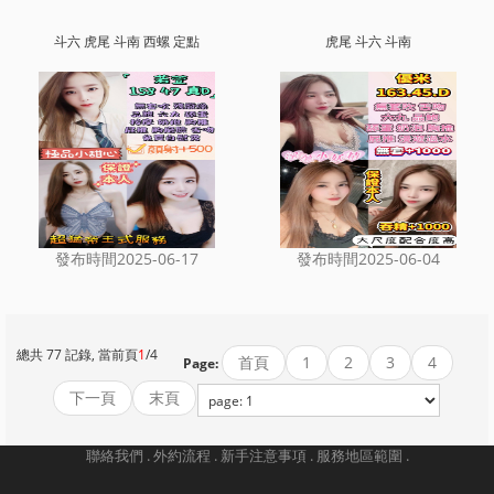
斗六 虎尾 斗南 西螺 定點
虎尾 斗六 斗南
發布時間2025-06-17
發布時間2025-06-04
總共 77 記錄, 當前頁
1
/4
首頁
1
2
3
4
Page:
下一頁
末頁
聯絡我們 .
外約流程 .
新手注意事項 .
服務地區範圍 .