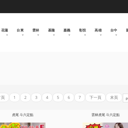
花蓮
台東
雲林
基隆
嘉義
彰投
高雄
台中
首頁
1
2
3
4
5
6
7
下一頁
末頁
虎尾 斗六定點
雲林虎尾 斗六定點