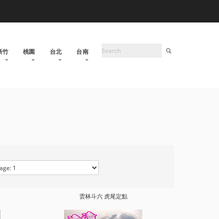
新竹
桃園
台北
台南
雲林斗六 虎尾定點