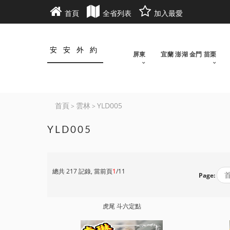
首頁
全省列表
加入最愛
安安外約
屏東
宜蘭 澎湖 金門 苗栗
首頁
雲林
YLD005
>
>
YLD005
總共 217 記錄, 當前頁
1
/11
Page:
虎尾 斗六定點