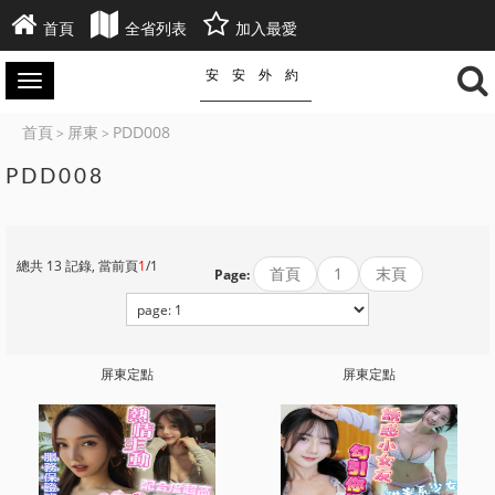
首頁
全省列表
加入最愛
安安外約
首頁
屏東
PDD008
>
>
PDD008
總共 13 記錄, 當前頁
1
/1
首頁
1
末頁
Page:
屏東定點
屏東定點